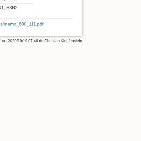
1, H3N2
ions/memo_800_111.pdf
ion :
2020/10/19 07:46
de
Christian Klopfenstein