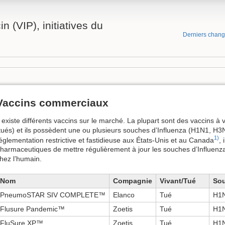
n (VIP), initiatives du
Derniers chan
Vaccins commerciaux
l existe différents vaccins sur le marché. La plupart sont des vaccins à 
tués) et ils possèdent une ou plusieurs souches d’Influenza (H1N1, H3
1)
églementation restrictive et fastidieuse aux États-Unis et au Canada
, 
harmaceutiques de mettre régulièrement à jour les souches d’Influenza
hez l’humain.
Nom
Compagnie
Vivant/Tué
So
PneumoSTAR SIV COMPLETE™
Elanco
Tué
H1N
Flusure Pandemic™
Zoetis
Tué
H1
FluSure XP™
Zoetis
Tué
H1N