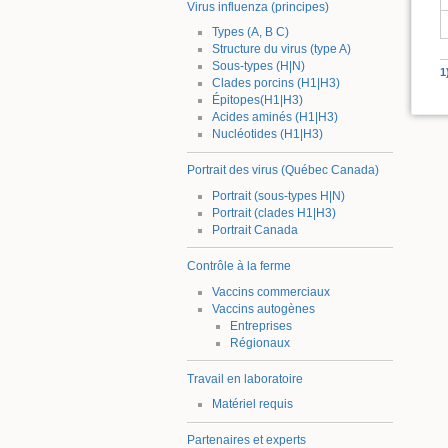
Virus influenza (principes)
Types (A, B C)
Structure du virus (type A)
Sous-types (H|N)
1
Clades porcins (H1|H3)
Épitopes(H1|H3)
Acides aminés (H1|H3)
Nucléotides (H1|H3)
Portrait des virus (Québec Canada)
Portrait (sous-types H|N)
Portrait (clades H1|H3)
Portrait Canada
Contrôle à la ferme
Vaccins commerciaux
Vaccins autogènes
Entreprises
Régionaux
Travail en laboratoire
Matériel requis
Partenaires et experts