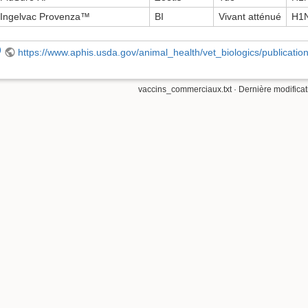
Ingelvac Provenza™
BI
Vivant atténué
H1N
)
https://www.aphis.usda.gov/animal_health/vet_biologics/publicat
vaccins_commerciaux.txt
· Dernière modificat