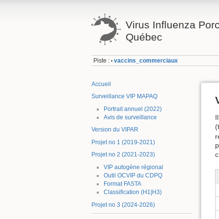
Virus Influenza Porci
Québec
Piste :
vaccins_commerciaux
•
Accueil
Surveillance VIP MAPAQ
Portrait annuel (2022)
I
Avis de surveillance
(
Version du VIPAR
r
Projet no 1 (2019-2021)
p
c
Projet no 2 (2021-2023)
VIP autogène régional
Outil OCVIP du CDPQ
Format FASTA
Classification (H1|H3)
Projet no 3 (2024-2026)