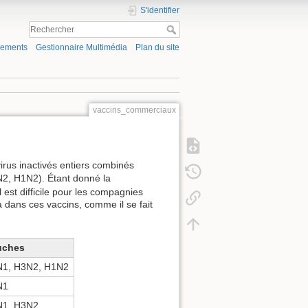
S'identifier
gements
Gestionnaire Multimédia
Plan du site
vaccins_commerciaux
virus inactivés entiers combinés
N2, H1N2). Étant donné la
il est difficile pour les compagnies
 dans ces vaccins, comme il se fait
uches
1, H3N2, H1N2
N1
1, H3N2