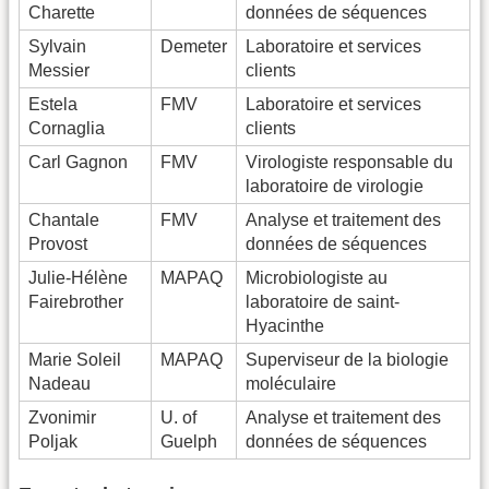
Charette
données de séquences
Sylvain
Demeter
Laboratoire et services
Messier
clients
Estela
FMV
Laboratoire et services
Cornaglia
clients
Carl Gagnon
FMV
Virologiste responsable du
laboratoire de virologie
Chantale
FMV
Analyse et traitement des
Provost
données de séquences
Julie-Hélène
MAPAQ
Microbiologiste au
Fairebrother
laboratoire de saint-
Hyacinthe
Marie Soleil
MAPAQ
Superviseur de la biologie
Nadeau
moléculaire
Zvonimir
U. of
Analyse et traitement des
Poljak
Guelph
données de séquences