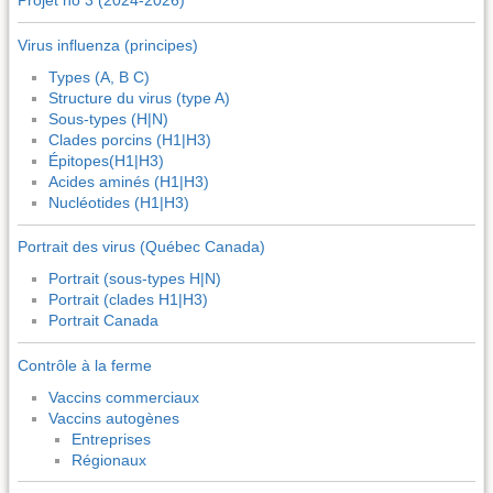
Projet no 3 (2024-2026)
Virus influenza (principes)
Types (A, B C)
Structure du virus (type A)
Sous-types (H|N)
Clades porcins (H1|H3)
Épitopes(H1|H3)
Acides aminés (H1|H3)
Nucléotides (H1|H3)
Portrait des virus (Québec Canada)
Portrait (sous-types H|N)
Portrait (clades H1|H3)
Portrait Canada
Contrôle à la ferme
Vaccins commerciaux
Vaccins autogènes
Entreprises
Régionaux