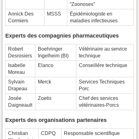
“Zoonoses”
Annick Des
MSSS
Épidémiologiste en
Cormiers
maladies infectieuses
Experts des compagnies pharmaceutiques
Robert
Boehringer
Vétérinaire au service
Desrosiers
Ingelheim (BI)
technique
Isabelle
Elanco
Conseillère technique
Moreau
Sylvain
Merck
Services Techniques
Drapeau
Porc
Josée
Zoetis
Chef des services
Daigneault
vétérinaires-Porcs
Experts des organisations partenaires
Christian
CDPQ
Responsable scientifique